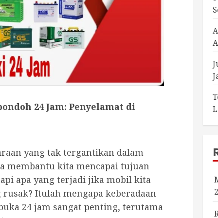
S
A
A
J
J
T
pondoh 24 Jam: Penyelamat di
L
araan yang tak tergantikan dalam
ka membantu kita mencapai tujuan
pi apa yang terjadi jika mobil kita
ng rusak? Itulah mengapa keberadaan
 buka 24 jam sangat penting, terutama