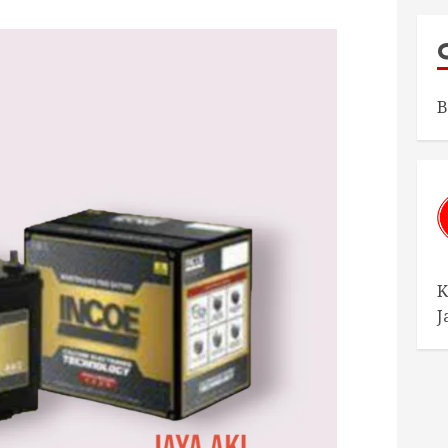
B
K
J