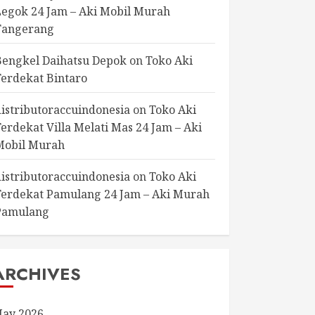
Legok 24 Jam – Aki Mobil Murah
Tangerang
Bengkel Daihatsu Depok
on
Toko Aki
Terdekat Bintaro
distributoraccuindonesia
on
Toko Aki
Terdekat Villa Melati Mas 24 Jam – Aki
Mobil Murah
distributoraccuindonesia
on
Toko Aki
Terdekat Pamulang 24 Jam – Aki Murah
Pamulang
ARCHIVES
ay 2026