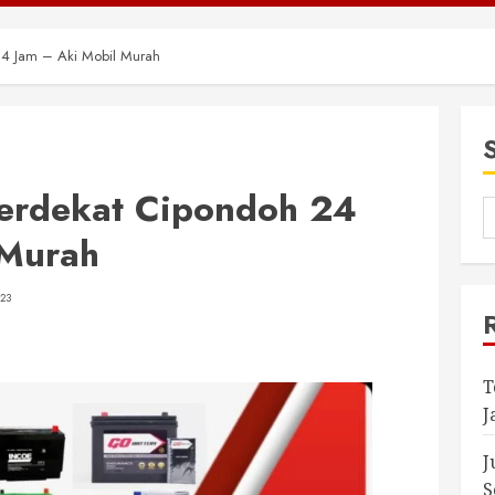
24 Jam – Aki Mobil Murah
Terdekat Cipondoh 24
 Murah
23
T
J
J
S