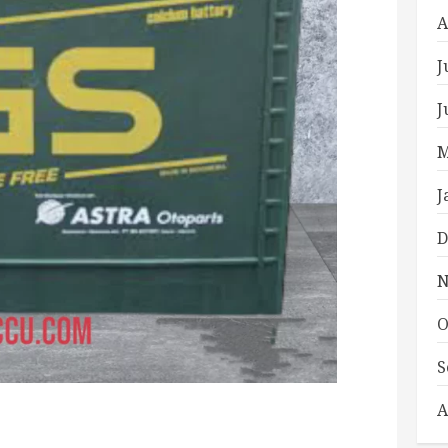
A
J
J
M
J
D
N
O
S
A