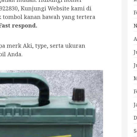
922830, Kunjungi Website kami di
F
ik tombol kanan bawah yang tertera
Fast respond.
N
A
a merk Aki, type, serta ukuran
J
bil Anda.
J
M
F
J
D
S